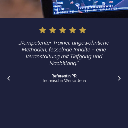
"Hats off to Mr. Abromeit. 5 stars!"
Strategy Architect, Telefonica O2 I Seminar Komplexität
reduzieren und vermitteln
„Kompetenter Trainer, ungewöhnliche
Methoden, fesselnde Inhalte – eine
Veranstaltung mit Tiefgang und
Nachklang.“
Referentin PR
Technische Werke Jena