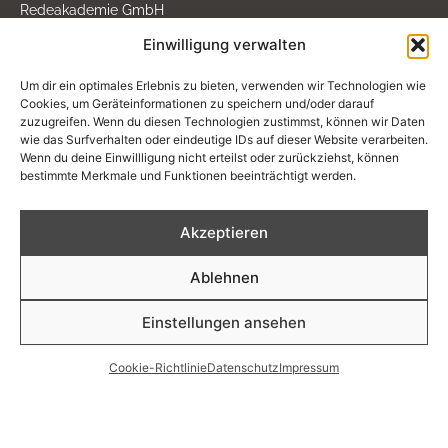
Redeakademie GmbH
Am Platz der Vereinten Nationen
Einwilligung verwalten
Kurt-Schumacher-Str. 2
53113 Bonn
Um dir ein optimales Erlebnis zu bieten, verwenden wir Technologien wie
Cookies, um Geräteinformationen zu speichern und/oder darauf
Tel. +49.228.24 25 004
zuzugreifen. Wenn du diesen Technologien zustimmst, können wir Daten
office <at> redeakademie.de
wie das Surfverhalten oder eindeutige IDs auf dieser Website verarbeiten.
Wenn du deine Einwillligung nicht erteilst oder zurückziehst, können
bestimmte Merkmale und Funktionen beeinträchtigt werden.
KONTAKT & IMPRESSUM
Kontakt
Akzeptieren
Impressum
Datenschutz
Ablehnen
Cookie-Richtlinie
FOLGEN SIE UNS
Einstellungen ansehen
F
X
L
a
i
i
Cookie-Richtlinie
Datenschutz
Impressum
c
n
n
© Redeakademie – Kompetenz für Wirtschaft und Politik
e
g
k
2006-2026
b
e
o
d